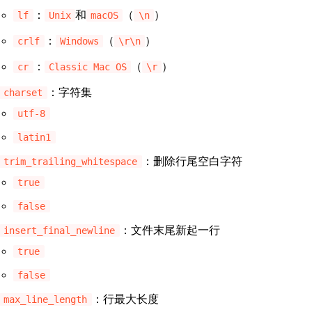
：
和
（
）
lf
Unix
macOS
\n
：
（
）
crlf
Windows
\r\n
：
（
）
cr
Classic Mac OS
\r
：字符集
charset
utf-8
latin1
：删除行尾空白字符
trim_trailing_whitespace
true
false
：文件末尾新起一行
insert_final_newline
true
false
：行最大长度
max_line_length