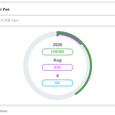
t Post
OS 安装 Nginx