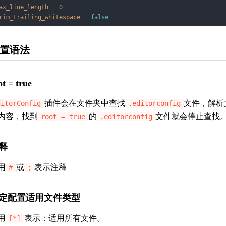
ax_line_length
 = 
0
rim_trailing_whitespace
 = 
false
置语法
ot = true
插件会在文件夹中查找
文件，解析
ditorConfig
.editorconfig
内容，找到
的
文件就会停止查找
root = true
.editorconfig
释
用
或
表示注释
#
;
定配置适用文件类型
用
表示：适用所有文件。
[*]