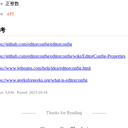
正整数
off
考
ps://github.com/editorconfig/editorconfig
ps://github.com/editorconfig/editorconfig/wiki/EditorConfig-Properties
ps://www.jetbrains.com/help/idea/editorconfig.html
ps://www.geeksforgeeks.org/what-is-editorconfig
ws: 3,036 · Posted: 2023-10-18
———
Thanks for Reading
———