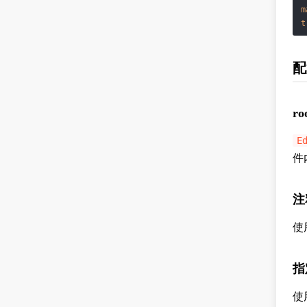
m
t
配
ro
E
件
注
使
指
使