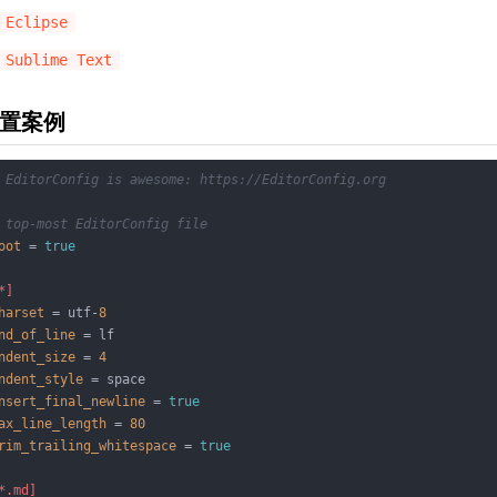
Eclipse
Sublime Text
置案例
 EditorConfig is awesome: https://EditorConfig.org
 top-most EditorConfig file
oot
 = 
true
*]
harset
 = utf-
8
nd_of_line
ndent_size
 = 
4
ndent_style
nsert_final_newline
 = 
true
ax_line_length
 = 
80
rim_trailing_whitespace
 = 
true
*.md]