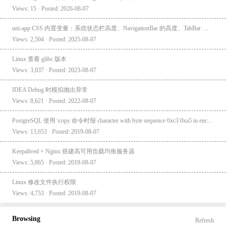
Views: 15 · Posted: 2026-08-07
uni-app CSS 内置变量：系统状态栏高度、NavigationBar 的高度、TabBar 的高度
Views: 2,504 · Posted: 2025-08-07
Linux 查看 glibc 版本
Views: 3,037 · Posted: 2023-08-07
IDEA Debug 时模拟抛出异常
Views: 8,621 · Posted: 2022-08-07
PostgreSQL 使用 \copy 命令时报 character with byte sequence 0xc3 0xa5 in encoding "UTF8" has no equivalent in encoding "GBK"
Views: 13,653 · Posted: 2019-08-07
Keepalived + Nginx 搭建高可用负载均衡服务器
Views: 5,865 · Posted: 2019-08-07
Linux 修改文件执行权限
Views: 4,753 · Posted: 2019-08-07
Browsing
Refresh