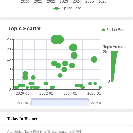
Today In History
Ant Design Table 操作列设置 align center 无法居中