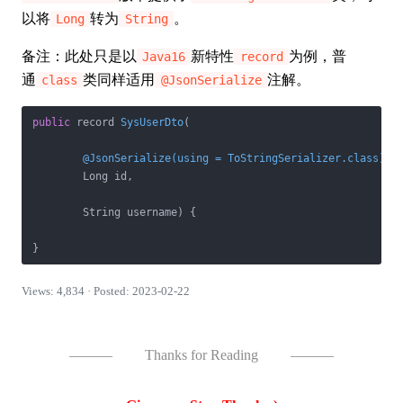
以将
转为
。
Long
String
备注：此处只是以
新特性
为例，普
Java16
record
通
类同样适用
注解。
class
@JsonSerialize
public
 record 
SysUserDto
(

@JsonSerialize(using = ToStringSerializer.class)
        Long id,

        String username)
{

}
Views: 4,834 · Posted: 2023-02-22
———
Thanks for Reading
———