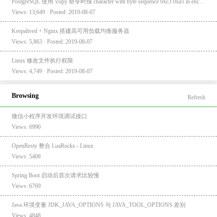
PostgreSQL 使用 \copy 命令时报 character with byte sequence 0xc3 0xa5 in encoding "UTF8" has no equivalent in encoding "GBK"
Views: 13,649 · Posted: 2019-08-07
Keepalived + Nginx 搭建高可用负载均衡服务器
Views: 5,863 · Posted: 2019-08-07
Linux 修改文件执行权限
Views: 4,749 · Posted: 2019-08-07
Browsing
Refresh
微信小程序开发环境调试接口
Views: 6990
OpenResty 整合 LuaRocks - Linux
Views: 5408
Spring Boot 启动后首次请求比较慢
Views: 6769
Java 环境变量 JDK_JAVA_OPTIONS 与 JAVA_TOOL_OPTIONS 差别
Views: 4848