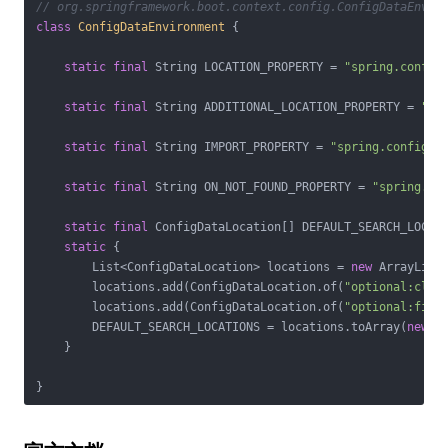
// org.springframework.boot.context.config.ConfigDataEnvir
class
ConfigDataEnvironment
{

static
final
 String LOCATION_PROPERTY = 
"spring.config
static
final
 String ADDITIONAL_LOCATION_PROPERTY = 
"sp
static
final
 String IMPORT_PROPERTY = 
"spring.config.i
static
final
 String ON_NOT_FOUND_PROPERTY = 
"spring.co
static
final
 ConfigDataLocation[] DEFAULT_SEARCH_LOCATI
static
 {

        List<ConfigDataLocation> locations = 
new
 ArrayList<
        locations.add(ConfigDataLocation.of(
"optional:clas
        locations.add(ConfigDataLocation.of(
"optional:file
        DEFAULT_SEARCH_LOCATIONS = locations.toArray(
new
 C
    }

}