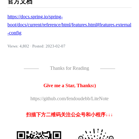
官方文档
https://docs.spring.io/spring-
boot/docs/current/reference/html/features.html#features.external
-config
Views: 4,802 · Posted: 2023-02-07
———
Thanks for Reading
———
Give me a Star, Thanks:)
https://github.com/fendoudebb/LiteNote
扫描下方二维码关注公众号和小程序↓↓↓