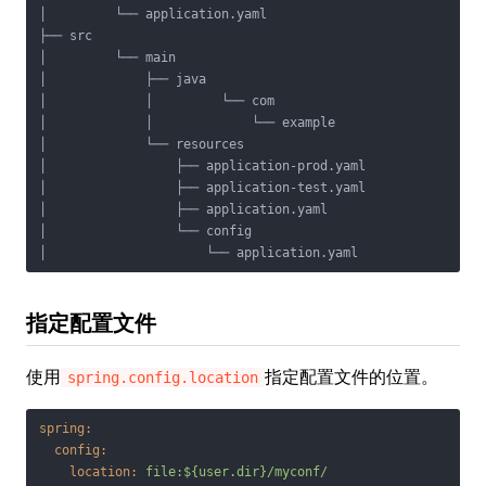
│         └── application.yaml

├── src

│         └── main

│             ├── java

│             │         └── com

│             │             └── example

│             └── resources

│                 ├── application-prod.yaml

│                 ├── application-test.yaml

│                 ├── application.yaml

│                 └── config

│                     └── application.yaml
指定配置文件
使用
指定配置文件的位置。
spring.config.location
spring:
config:
location:
file:${user.dir}/myconf/