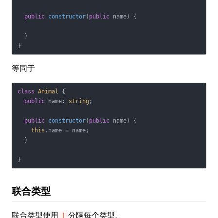
public
constructor
(
public
 name
)
 {

  }

}
等同于
class
Animal
{

public
 name: 
string
;

public
constructor
(
public
 name
)
 {

this
.name = name;

  }

}
联合类型
联合类型使用
分隔每个类型。
|