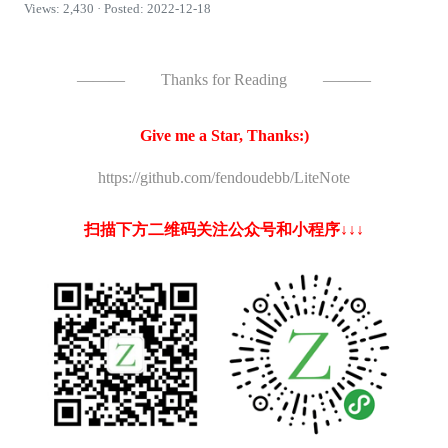
Views: 2,430 · Posted: 2022-12-18
———
Thanks for Reading
———
Give me a Star, Thanks:)
https://github.com/fendoudebb/LiteNote
扫描下方二维码关注公众号和小程序↓↓↓