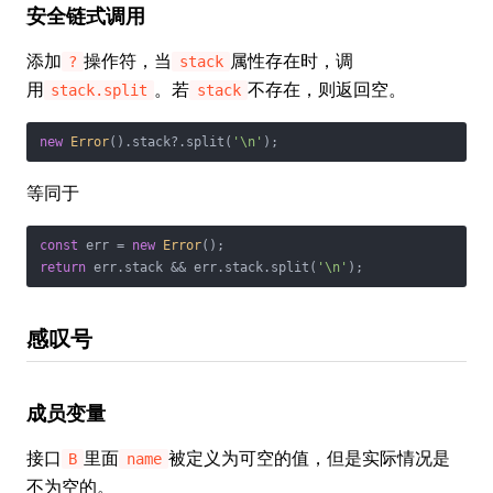
安全链式调用
添加
操作符，当
属性存在时，调
?
stack
用
。若
不存在，则返回空。
stack.split
stack
new
Error
().stack?.split(
'\n'
);
等同于
const
 err = 
new
Error
return
 err.stack && err.stack.split(
'\n'
);
感叹号
成员变量
接口
里面
被定义为可空的值，但是实际情况是
B
name
不为空的。