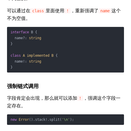
可以通过在
里面使用
，重新强调了
这个
class
!
name
不为空值。
interface
 B {

  name?: 
string
}

class
A
implemented
B
{

  name!: 
string
}
强制链式调用
字段肯定会出现，那么就可以添加
，强调这个字段一
!
定存在。
new
Error
().stack!.split(
'\n'
);