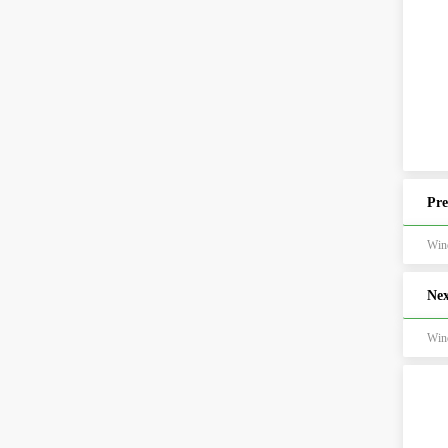
Pre
Wi
Nex
Wi