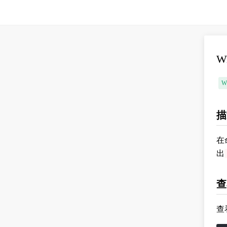
W
W
描
在
出
查
查