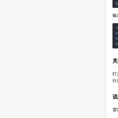
g
输
#
#
#
关
打
行
说
需