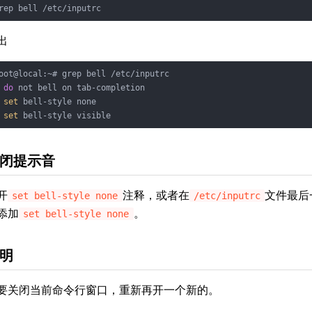
rep bell /etc/inputrc
出
do
 not bell on tab-completion
set
 bell-style none
set
 bell-style visible
闭提示音
开
注释，或者在
文件最后
set bell-style none
/etc/inputrc
添加
。
set bell-style none
明
要关闭当前命令行窗口，重新再开一个新的。