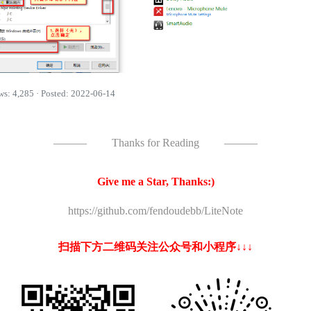
ws: 4,285 · Posted: 2022-06-14
———
Thanks for Reading
———
Give me a Star, Thanks:)
https://github.com/fendoudebb/LiteNote
扫描下方二维码关注公众号和小程序↓↓↓