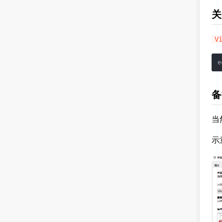
关
V
e
备
当
示