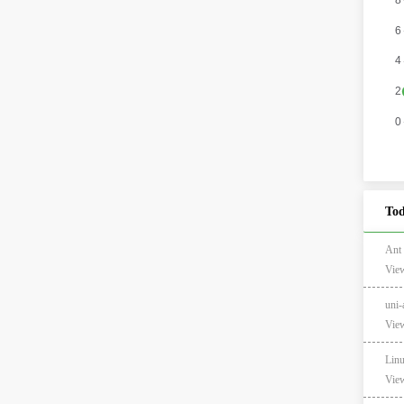
Tod
Ant
View
un
View
Lin
View