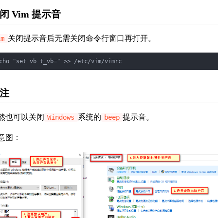
闭 Vim 提示音
关闭提示音后无需关闭命令行窗口再打开。
im
cho "set vb t_vb=" >> /etc/vim/vimrc
注
然也可以关闭
系统的
提示音。
Windows
beep
意图：